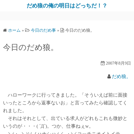
だめ狼の俺の明日はどっちだ！？
ホーム
»
今日のだめ事
»
今日のだめ狼。
今日のだめ狼。
2007年8月9日
だめ狼。
ハローワークに行ってきました。「そういえば前に面接
いったところから返事ないお」と言ってみたら確認してく
れました。
それはそれとして、出ている求人がどれもこれも微妙と
いうのが・・・( ´Д`)。つか、仕事ねぇw。
＼(・_＼)ソノハナシハ (／_・)／コッチニオイトイテ