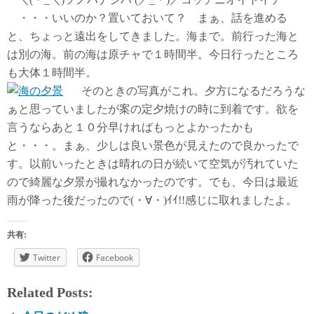
・・・いいのか？置いておいて？ まぁ、話を進める
と、ちょっと遠出をしてきました。海まで。前行った海と
は別の海。前の海は原チャで１時間半。今日行ったところ
も大体１時間半。
そのときの写真がこれ。夕方になるだろうな
ぁと思っていましたが案の定夕焼けの時に到着です。欲を
言うならあと１０分早ければもっとよかったかも
と・・・。まぁ、少しは良い景色が見えたので良かったで
す。以前いったときは晴れの日が続いて空気が汚れていた
ので綺麗な夕景が撮れなかったのです。でも、今日は最近
雨が降った後だったので(・∀・)ｲｲ!!感じに取れましたよ。
共有:
Twitter
Facebook
Related Posts: