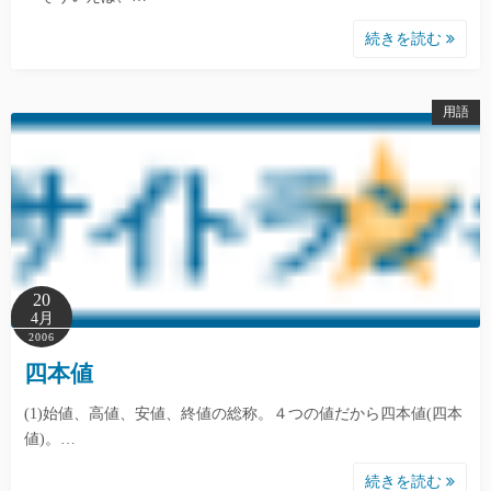
続きを読む
用語
20
4月
2006
四本値
(1)始値、高値、安値、終値の総称。４つの値だから四本値(四本
値)。…
続きを読む