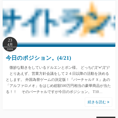
23
4月
2006
今日のポジション。(4/21)
微妙な動きをしているドルエンとポン様。 どっち(°Д°≡°Д°)?
とりあえず、営業方針会議をして２４日以降の活動を決める
とします。 外国為替ゲームの決定版！『バーチャルＦＸ』あの
「アルファロメオ」をはじめ総額500万円相当の豪華商品が当た
る！！ そのバーチャルですが今日のポジション。 T10…
続きを読む