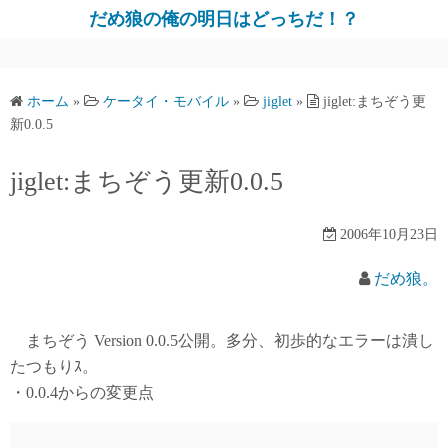
だめ狼の俺の明日はどっちだ！？
ホーム
»
ケータイ・モバイル
»
jiglet
»
jiglet:まちぞう更
新0.0.5
jiglet:まちぞう更新0.0.5
2006年10月23日
だめ狼。
まちぞう Version 0.0.5公開。多分、初歩的なエラーは潰し
たつもりｽ。
・0.0.4からの変更点