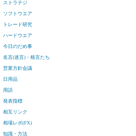
ストラテジ
ソフトウエア
トレード研究
ハードウエア
今日のだめ事
名言(迷言)・格言たち
営業方針会議
日用品
用語
発表指標
相互リンク
相場レポ(FX)
知識・方法