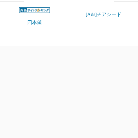
[Ads]チアシード
四本値