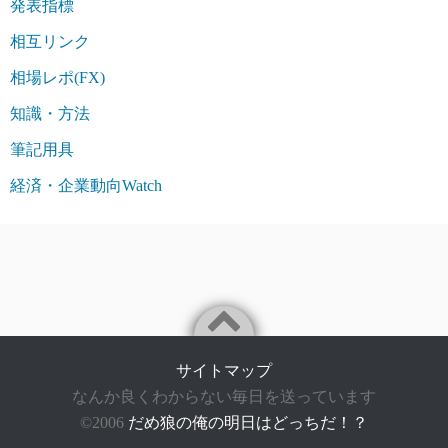
発表指標
相互リンク
相場レポ(FX)
知識・方法
筆記用具
経済・企業動向Watch
サイトマップ
なんか良くわからない毎日を送っています
©2006
だめ狼の俺の明日はどっちだ！？