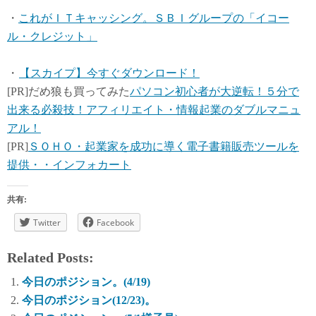
・
これがＩＴキャッシング。ＳＢＩグループの「イコー
ル・クレジット」
・
【スカイプ】今すぐダウンロード！
[PR]だめ狼も買ってみた
パソコン初心者が大逆転！５分で
出来る必殺技！アフィリエイト・情報起業のダブルマニュ
アル！
[PR]
ＳＯＨＯ・起業家を成功に導く電子書籍販売ツールを
提供・・インフォカート
共有:
Twitter
Facebook
Related Posts:
今日のポジション。(4/19)
今日のポジション(12/23)。