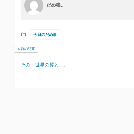
だめ狼。
今日のだめ事
前の記事
その 世界の翼と…。