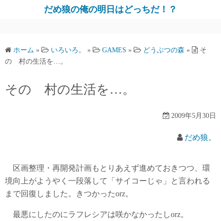
だめ狼の俺の明日はどっちだ！？
ホーム
»
いろいろ。
»
GAMES
»
どうぶつの森
»
そ
の 村の生活を…。
その 村の生活を…。
2009年5月30日
だめ狼。
区画整理・再開発計画もとりあえず進めておきつつ、環
境向上がようやく一段落して「サイコーじゃ」と言われる
まで回復しました。きつかったorz。
最悪にしたのにラフレシアは咲かなかったしorz。