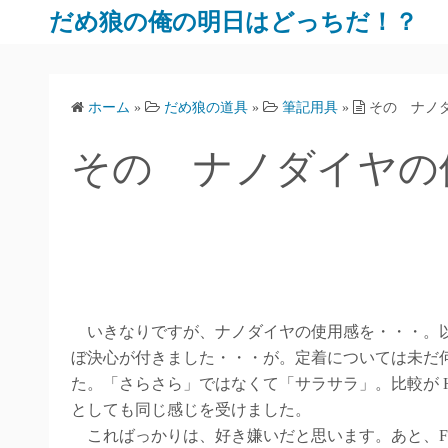
だめ狼の俺の明日はどっちだ！？
ホーム
»
だめ狼の道具
»
筆記用具
»
その ナノ
その ナノダイヤの
いきなりですが、ナノダイヤの使用感を・・・。以外
ぼ決心が付きました・・・が。定着については未だ何
た。「さらさら」ではなくて「サラサラ」。比較が HB0.
としても同じ感じを受けました。
こればっかりは、好き嫌いだと思います。あと、FOR