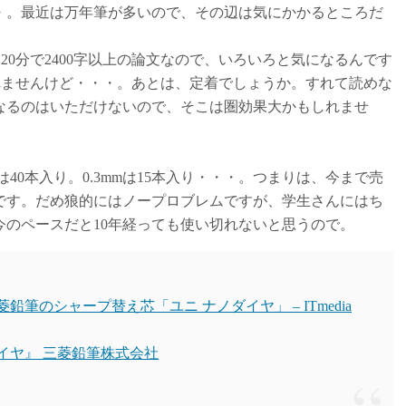
・。最近は万年筆が多いので、その辺は気にかかるところだ
120分で2400字以上の論文なので、いろいろと気になるんです
れませんけど・・・。あとは、定着でしょうか。すれて読めな
なるのはいただけないので、そこは圏効果大かもしれませ
mm)は40本入り。0.3mmは15本入り・・・。つまりは、今まで売
です。だめ狼的にはノープロブレムですが、学生さんにはち
のペースだと10年経っても使い切れないと思うので。
のシャープ替え芯「ユニ ナノダイヤ」 – ITmedia
イヤ』 三菱鉛筆株式会社