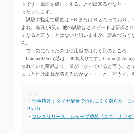
トです。筆圧を優しくすることが出来るかなと・・
ったりします。
試験の指定で硬度は HB または B となっており、
よね。道具が(笑)。他の試験ほどスピードは要求さ
くなると言うことはないと思いますが、読みづらく
ん。
で、気になったのは使用感ではなく別のところ。
0.4mm
(0.9mm)
芯は、30本入りです。0.5mm(0.7
られていた商品より、値が上がっていると言うこと
ょっとだけ出費が増えるのかな・・・と。どうせ、今
・
仕事耕具：ダイヤ配合で折れにくく滑らか 三菱鉛筆
Biz.ID
・
プレスリリース シャープ替芯『ユニ ナノダ