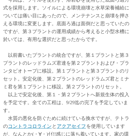
式を採用します。ソイルによる環境崩壊と水草栄養補給に
ついては痛い目にあったので、メンテナンスと崩壊を押さ
える環境に変更します。底面ろ過は面倒だと思っていたの
ですが、第３プラントの運用成績から考えると小型水槽に
於いては、有用な選択だと思ったからです。
以前書いたプラントの統合ですが、第１プラントと第３
プラントのレッドラムズ君達を第２プラントおよび・プラ
ンタビオトープに移設。第１プラントと第３プラントのリ
セット。安定化後、第２プラントのレッドラムズ君とミナ
ミ君を第１プラントに移設。第２プラントのリセット。
以上で安定化後、第１・第２プラントへ新規生体の投入
を予定です。全ての工程は、9/29迄の完了を予定していま
す。
水質の悪化を防ぐために続けている換水ですが、テトラ
の
コントラコロライン
と
アクアセイフ
を使用しています
が、なんとか(・∀・)ｲｲ!!感じに落ち着いています。家の環