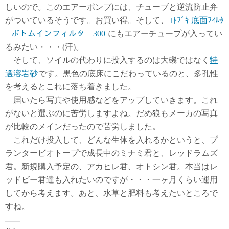
しいので。このエアーポンプには、チューブと逆流防止弁
がついているそうです。お買い得。そして、
ｺﾄﾌﾞｷ 底面ﾌｨﾙﾀ
ｰ ボトムインフィルター300
にもエアーチュープが入ってい
るみたい・・・(汗)。
そして、ソイルの代わりに投入するのは大磯ではなく
特
選溶岩砂
です。黒色の底床にこだわっているのと、多孔性
を考えるとこれに落ち着きました。
届いたら写真や使用感などをアップしていきます。これ
がないと選ぶのに苦労しますよね。だめ狼もメーカの写真
が比較のメインだったので苦労しました。
これだけ投入して、どんな生体を入れるかというと、プ
ランタービオトープで成長中のミナミ君と、レッドラムズ
君。新規購入予定の、アカヒレ君、オトシン君。本当はレ
ッドビー君達も入れたいのですが・・・一ヶ月くらい運用
してから考えます。あと、水草と肥料も考えたいところで
すね。