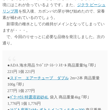
境にはこれが合っているようです。また、
ジクラ ビーシュ
リンプ用
を投入後、カボンバの芽が伸び始めたので、栄養
素が補われているのでしょう。
新環境の種水としての維持がメインとなってしまってい
ますが・・・。
で、今回のりせっとに必要な品物を発注しました。次の
通り。
●ADA 海水用品 ｳｯﾄﾞｴｱｰｽﾄｰﾝ ｽﾓｰﾙ 商品重量9g ｢即｣
221円 1個 221円
●
スドー エアーチューブ ダブル
2m×2本 商品重量
100g ｢即｣
277円 1個 277円
●
ﾊﾟﾜｰﾊｳｽ 特選溶岩砂4L
袋入 商品重量4kg ｢即｣
1,776円 1個 1,776円
●
ｺﾄﾌﾞｷ 底面ﾌｨﾙﾀｰ ボトムインフィルター300
商品重量