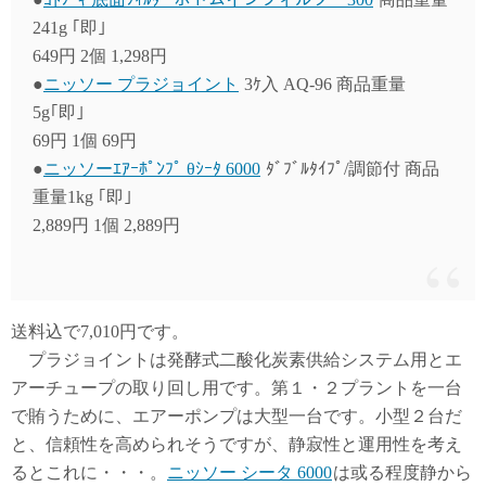
241g ｢即｣
649円 2個 1,298円
●
ニッソー プラジョイント
3ｹ入 AQ-96 商品重量
5g｢即｣
69円 1個 69円
●
ニッソーｴｱｰﾎﾟﾝﾌﾟ θｼｰﾀ 6000
ﾀﾞﾌﾞﾙﾀｲﾌﾟ/調節付 商品
重量1kg ｢即｣
2,889円 1個 2,889円
送料込で7,010円です。
プラジョイントは発酵式二酸化炭素供給システム用とエ
アーチュープの取り回し用です。第１・２プラントを一台
で賄うために、エアーポンプは大型一台です。小型２台だ
と、信頼性を高められそうですが、静寂性と運用性を考え
るとこれに・・・。
ニッソー シータ 6000
は或る程度静から