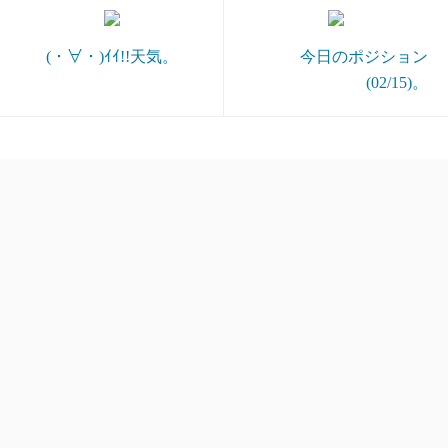
(・∀・)ｲｲ!!天気。
今日のポジション
(02/15)。