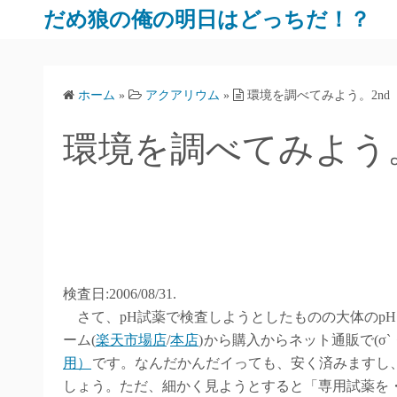
だめ狼の俺の明日はどっちだ！？
ホーム
»
アクアリウム
»
環境を調べてみよう。2nd
環境を調べてみよう。
検査日:2006/08/31.
さて、pH試薬で検査しようとしたものの大体のp
ーム(
楽天市場店
/
本店
)
から購入からネット通販で(σ`
用）
です。なんだかんだイっても、安く済みますし
しょう。ただ、細かく見ようとすると「専用試薬を