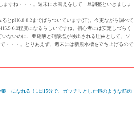
ク死しますね・・・。週末に水替えをして一旦調整といきましょ
。
H6.8-8.2までばらついています(汗)。今更ながら調べて
H5.5-6.0程度になるらしいですね。初心者には安定しづらく
ていないのに、亜硝酸と硝酸塩が検出される理由として、ソ
とで・・・。とりあえず、週末には新規水槽を立ち上げるので
金狼」になれる！1日15分で、ガッチリとした鎧のような筋肉