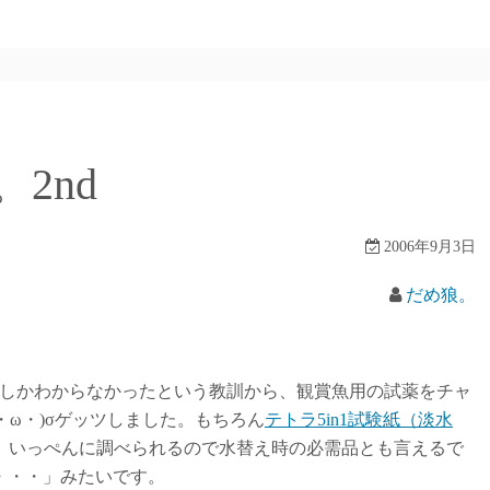
2nd
2006年9月3日
だめ狼。
Hしかわからなかったという教訓から、観賞魚用の試薬をチャ
・ω・)σゲッツしました。もちろん
テトラ5in1試験紙（淡水
、いっぺんに調べられるので水替え時の必需品とも言えるで
・・・」みたいです。