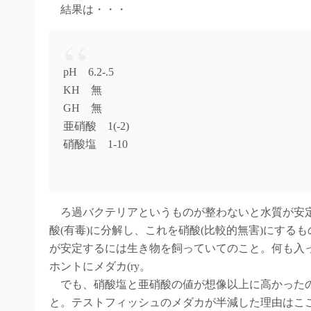
結果は・・・
pH 6.2-.5
KH 無
GH 無
亜硝酸 1(-2)
硝酸塩 1-10
ろ過バクテリアというものが整わないと水質が安定
酸(有毒)に分解し、これを硝酸(比較的無害)にす
が安定するには生き物を飼っていてのこと。何も入
ホントにメダカ(ry。
でも、硝酸塩と亜硝酸の値が想像以上に高かったのは
と。テストフィッシュのメダカが半減した理由はここ