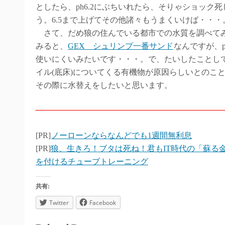
としたら、ph6.2にぶちいれたら、そりゃショッ
う。6.5まで上げてその他諸々もうまくいけば・・・
さて、だめ狼の住んでいる都市での水質を調べてみるとp
みると、
GEX シュリンプ一番サンド
なんですが、p
使いにくいみたいです・・・。で、たいしたことし
イル(底床)についてくる有機物が原因らしいとのこ
その際に水替えをしたいと思います。
[PR]
ノーローンならなんどでも1週間無利息
[PR]
狼、生きろ！ブタは死ね！君もIT時代の「蘇る
を付けるチューブトレーニング
共有:
Twitter
Facebook