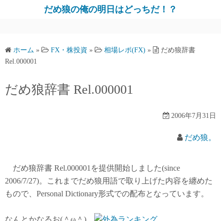
だめ狼の俺の明日はどっちだ！？
ホーム
»
FX・株投資
»
相場レポ(FX)
»
だめ狼辞書
Rel.000001
だめ狼辞書 Rel.000001
2006年7月31日
だめ狼。
だめ狼辞書 Rel.000001を提供開始しました(since
2006/7/27)。これまでだめ狼用語で取り上げた内容を纏めた
もので、Personal Dictionary形式での配布となっています。
なんとかなるお(＾ω＾)。