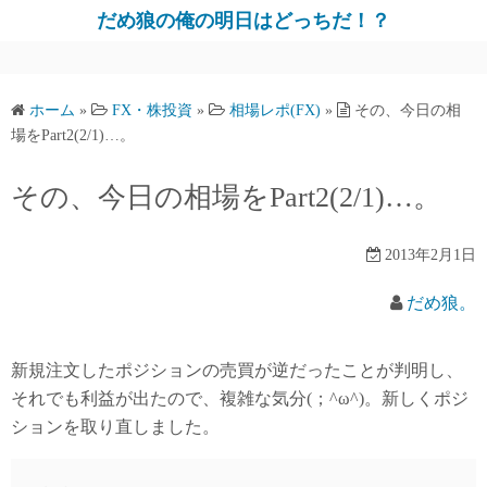
だめ狼の俺の明日はどっちだ！？
ホーム
»
FX・株投資
»
相場レポ(FX)
»
その、今日の相
場をPart2(2/1)…。
その、今日の相場をPart2(2/1)…。
2013年2月1日
だめ狼。
新規注文したポジションの売買が逆だったことが判明し、
それでも利益が出たので、複雑な気分(；^ω^)。新しくポジ
ションを取り直しました。