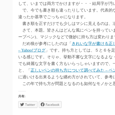
して、いまでは両方でかけますが・・・結局字が汚いo
で、今でも書き順も違ったりしています。代表的な
違ったか基準でごっちゃになります。
書き順を正すだけでも少しはマシに見えるのは、
さて、本題。皆さんはどんな風にペンを持っていま
ープペン)、マジックなどで微妙に持ち方は変わりま
だめ狼が参考にしたのは「
きれいな字が書ける正し
– Yahoo!ブログ
」です。持ち方としては、５と６を
いる感じです。そりゃ、挙動不審な文字になるよな
でも綺麗な文字を書く方もいらっしゃいますので、
と、「
正しいペンの持ち方について調べてみた – ペ
に過いける出来るような纏め方がされていて、参考
この年で持ち方が問題となるのも如何なモノかと思
共有:
Twitter
Facebook