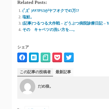
Related Posts:
(ﾟДﾟ )ﾊｧ?PS3がヤフオクで45万!?
塩鮭。
[記事]つるつる大作戦 – どうぶつ病院診療日記 – Ya
その キャベツの洗い方を…。
シェア
この記事の投稿者
最新記事
だめ狼。