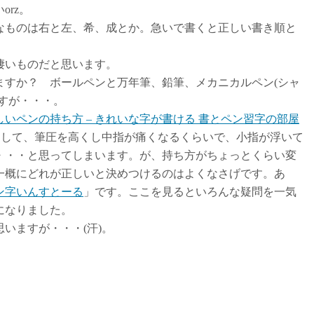
rz。
ものは右と左、希、成とか。急いで書くと正しい書き順と
凄いものだと思います。
すか？ ボールペンと万年筆、鉛筆、メカニカルペン(シャ
すが・・・。
いペンの持ち方 – きれいな字が書ける 書とペン習字の部屋
足して、筆圧を高くし中指が痛くなるくらいで、小指が浮いて
・・・と思ってしまいます。が、持ち方がちょっとくらい変
一概にどれが正しいと決めつけるのはよくなさげです。あ
ン字いんすとーる
」です。ここを見るといろんな疑問を一気
になりました。
いますが・・・(汗)。