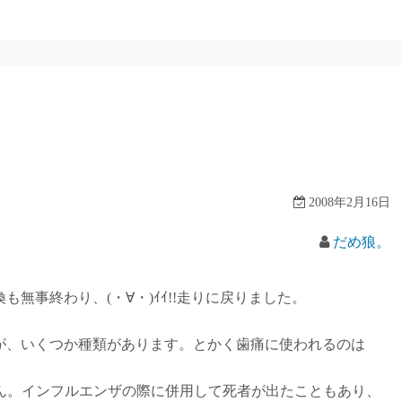
2008年2月16日
だめ狼。
事終わり、(・∀・)ｲｲ!!走りに戻りました。
。
、いくつか種類があります。とかく歯痛に使われるのは
ん。インフルエンザの際に併用して死者が出たこともあり、