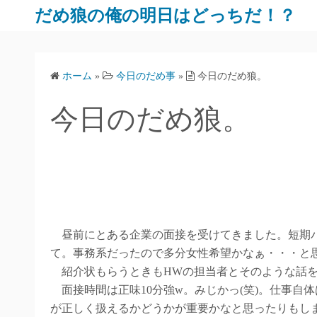
だめ狼の俺の明日はどっちだ！？
ホーム
»
今日のだめ事
»
今日のだめ狼。
今日のだめ狼。
昼前にとある企業の面接を受けてきました。短期パ
て。事務系だったので多分女性希望かなぁ・・・と思
紹介状もらうときもHWの担当者とそのような話を
面接時間は正味10分強w。みじかっ(笑)。仕事自
が正しく扱えるかどうかが重要かなと思ったりもし