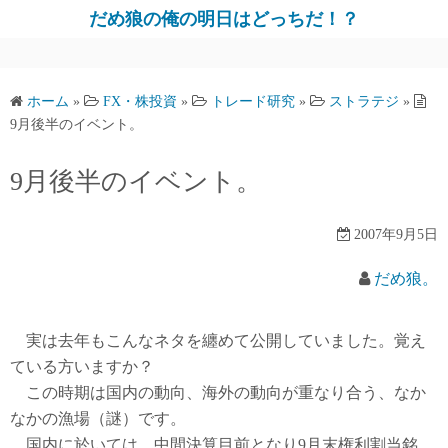
だめ狼の俺の明日はどっちだ！？
ホーム
»
FX・株投資
»
トレード研究
»
ストラテジ
»
9月後半のイベント。
9月後半のイベント。
2007年9月5日
だめ狼。
実は去年もこんなネタを纏めて公開していました。覚え
ている方いますか？
この時期は国内の動向、海外の動向が重なり合う、なか
なかの漁場（謎）です。
国内に於いては、中間決算目前となり9月末権利割当銘