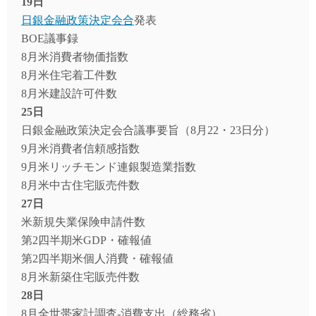
19日
日銀金融政策決定会合
発表
BOE議事録
8月米消費者物価指数
8月米住宅着工件数
8月米建設許可件数
25日
日銀金融政策決定会合議事要旨（8月22・23日分）
9月米消費者信頼感指数
9月米リッチモンド連銀製造業指数
8月米中古住宅販売件数
27日
米新規失業保険申請件数
第2四半期米GDP・確報値
第2四半期米個人消費・確報値
8月米新築住宅販売件数
28日
8月全世帯家計調査-消費支出（総務省）