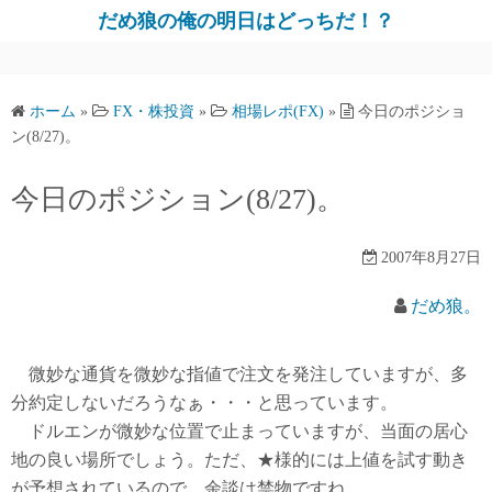
だめ狼の俺の明日はどっちだ！？
ホーム
»
FX・株投資
»
相場レポ(FX)
»
今日のポジショ
ン(8/27)。
今日のポジション(8/27)。
2007年8月27日
だめ狼。
微妙な通貨を微妙な指値で注文を発注していますが、多
分約定しないだろうなぁ・・・と思っています。
ドルエンが微妙な位置で止まっていますが、当面の居心
地の良い場所でしょう。ただ、★様的には上値を試す動き
が予想されているので、余談は禁物ですね。