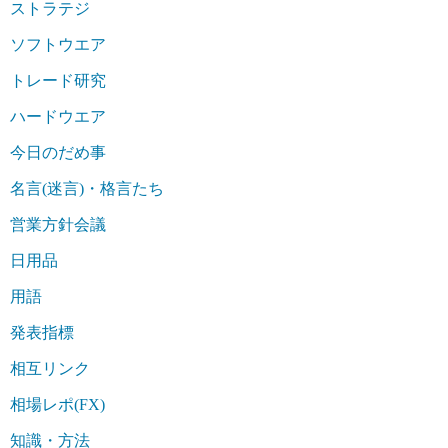
ストラテジ
ソフトウエア
トレード研究
ハードウエア
今日のだめ事
名言(迷言)・格言たち
営業方針会議
日用品
用語
発表指標
相互リンク
相場レポ(FX)
知識・方法