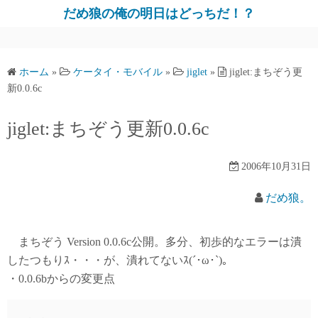
だめ狼の俺の明日はどっちだ！？
ホーム
»
ケータイ・モバイル
»
jiglet
»
jiglet:まちぞう更
新0.0.6c
jiglet:まちぞう更新0.0.6c
2006年10月31日
だめ狼。
まちぞう Version 0.0.6c公開。多分、初歩的なエラーは潰
したつもりｽ・・・が、潰れてないｽ(´･ω･`)。
・0.0.6bからの変更点