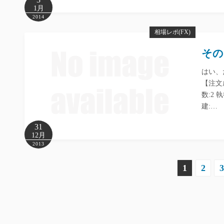
1月
2014
相場レポ(FX)
その
はい、
【注文成立
数:2 執
建:…
31
12月
2013
投
1
2
3
稿
ナ