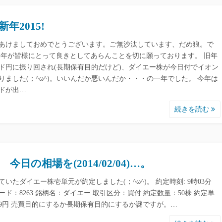
新年2015!
あけましておめでとうございます。ご無沙汰しています、だめ狼。で
本年が皆様にとって良きとしてあらんことを切に願っております。 旧年
ド円に振り回され(長期保有目的だけど)、ダイエー株が今日付でイオン
りました(；^ω^)。いいんだか悪いんだか・・・の一年でした。 今年は
ドが出…
続きを読む
 今日の相場を(2014/02/04)…。
ていたダイエー株壱単元が約定しました(；^ω^)。 約定時刻: 9時03分
ード：8263 銘柄名：ダイエー 取引区分：買付 約定数量：50株 約定単
79円 売買目的にするか長期保有目的にするか謎ですが。…