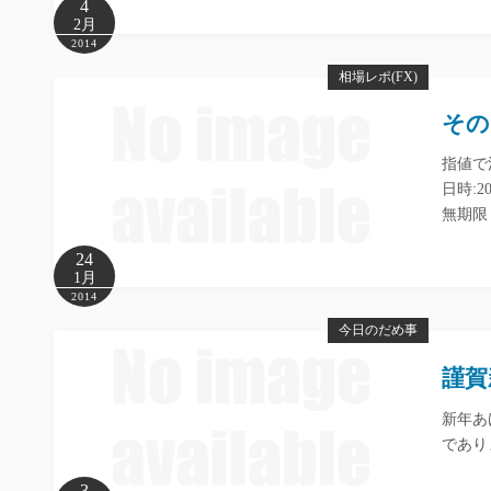
4
2月
2014
相場レポ(FX)
その 
指値で
日時:20
無期限 成
24
1月
2014
今日のだめ事
謹賀
新年あ
であり
3