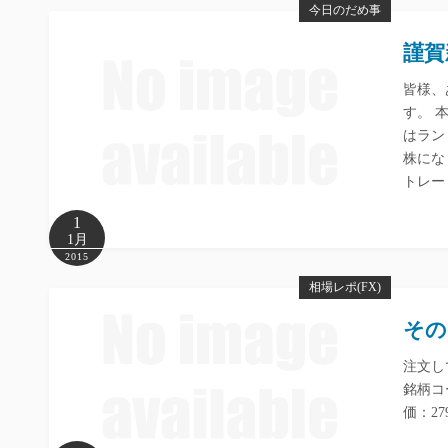
今日のだめ事
謹賀
皆様、
す。 
はラン
株にな
トレー
1
1月
2015
相場レポ(FX)
その
注文し
銘柄コ
価：2