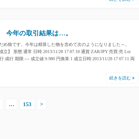
 今年の取引結果は…。
だめ狼です。今年は精算した物を含めて次のようになりました～。
】 形態:通常 日時:2013/11/28 17:07:10 通貨:ZAR/JPY 売買:売 Lot
行:成行 期限:--- 成立値:9.980 円換算:1 成立日時:2013/11/28 17:07:11 両
続きを読む
…
153
>