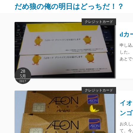
だめ狼の俺の明日はどっちだ！？
クレジットカード
dカ
申し込
した。
あとで
28
5月
2017
クレジットカード
イオ
ンゴ
お久し
て、今