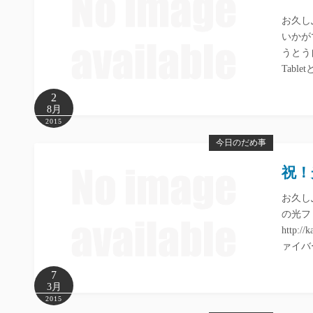
お久し
いかが
うとう自
Tab
2
8月
2015
今日のだめ事
祝！
お久し
の光フ
http:
ァイバ
7
3月
2015