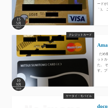
ードが
｀)。
15
5月
2017
クレジットカード
Ama
だめ狼
ットカ
た。 
す。プ
10
9月
2016
ケータイ・モバイル
doc