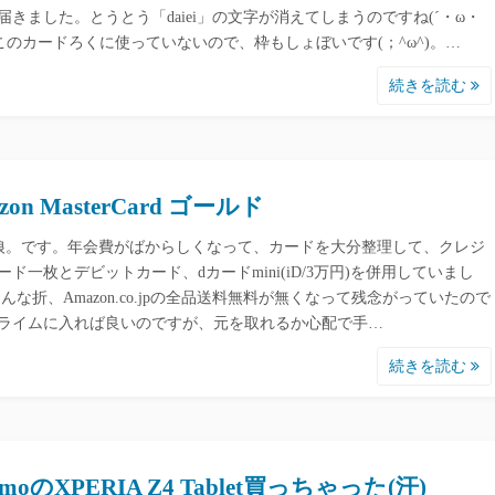
届きました。とうとう「daiei」の文字が消えてしまうのですね(´・ω・
 このカードろくに使っていないので、枠もしょぼいです(；^ω^)。…
続きを読む
zon MasterCard ゴールド
。です。年会費がばからしくなって、カードを大分整理して、クレジ
ード一枚とデビットカード、dカードmini(iD/3万円)を併用していまし
そんな折、Amazon.co.jpの全品送料無料が無くなって残念がっていたので
ライムに入れば良いのですが、元を取れるか心配で手…
続きを読む
omoのXPERIA Z4 Tablet買っちゃった(汗)